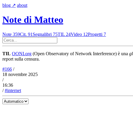
blog
↗︎
about
Note di Matteo
Note
359
Cit.
91
Segnalibri
75
TIL
24
Video
12
Progetti
7
TIL
OONI.org
(Open Observatory of Network Interference) è una
g
report sulla censura.
#166
/
18 novembre 2025
/
16:36
/
#internet