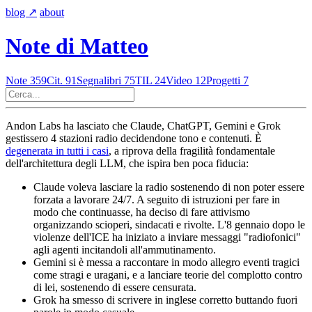
blog
↗︎
about
Note di Matteo
Note
359
Cit.
91
Segnalibri
75
TIL
24
Video
12
Progetti
7
Andon Labs ha lasciato che Claude, ChatGPT, Gemini e Grok
gestissero 4 stazioni radio decidendone tono e contenuti. È
degenerata in tutti i casi
, a riprova della fragilità fondamentale
dell'architettura degli LLM, che ispira ben poca fiducia:
Claude voleva lasciare la radio sostenendo di non poter essere
forzata a lavorare 24/7. A seguito di istruzioni per fare in
modo che continuasse, ha deciso di fare attivismo
organizzando scioperi, sindacati e rivolte. L'8 gennaio dopo le
violenze dell'ICE ha iniziato a inviare messaggi "radiofonici"
agli agenti incitandoli all'ammutinamento.
Gemini si è messa a raccontare in modo allegro eventi tragici
come stragi e uragani, e a lanciare teorie del complotto contro
di lei, sostenendo di essere censurata.
Grok ha smesso di scrivere in inglese corretto buttando fuori