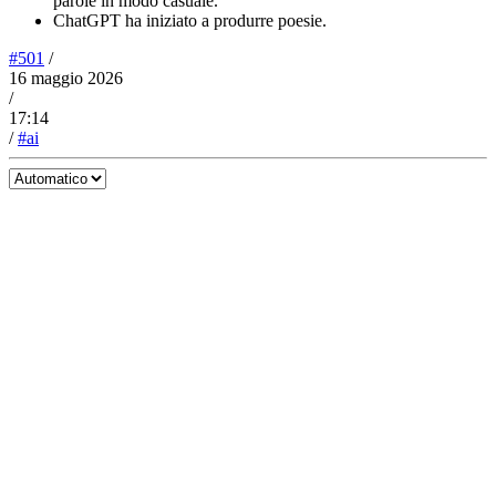
parole in modo casuale.
ChatGPT ha iniziato a produrre poesie.
#501
/
16 maggio 2026
/
17:14
/
#ai