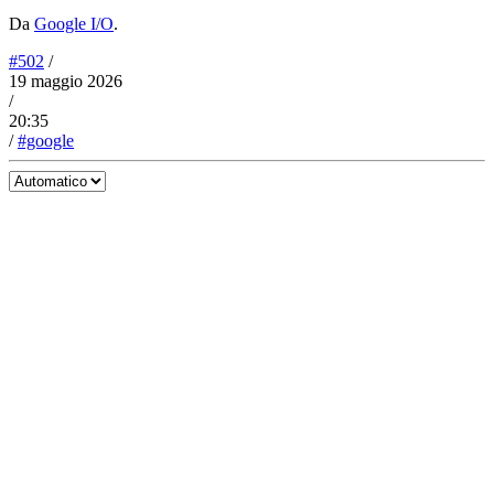
Da
Google I/O
.
#502
/
19 maggio 2026
/
20:35
/
#google