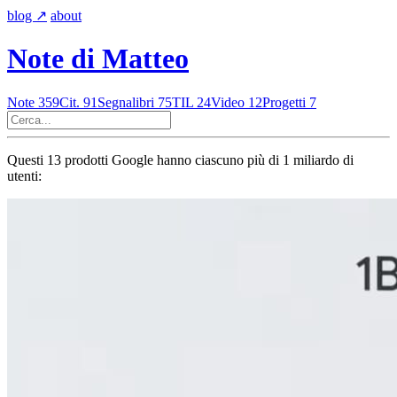
blog
↗︎
about
Note di Matteo
Note
359
Cit.
91
Segnalibri
75
TIL
24
Video
12
Progetti
7
Questi 13 prodotti Google hanno ciascuno più di 1 miliardo di
utenti: