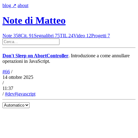
blog
↗︎
about
Note di Matteo
Note
358
Cit.
91
Segnalibri
75
TIL
24
Video
12
Progetti
7
Don't Sleep on AbortController
. Introduzione a come annullare
operazioni in JavaScript.
#66
/
14 ottobre 2025
/
11:37
/
#dev
#javascript