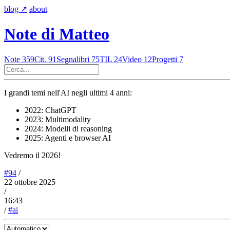
blog
↗︎
about
Note di Matteo
Note
359
Cit.
91
Segnalibri
75
TIL
24
Video
12
Progetti
7
I grandi temi nell'AI negli ultimi 4 anni:
2022: ChatGPT
2023: Multimodality
2024: Modelli di reasoning
2025: Agenti e browser AI
Vedremo il 2026!
#94
/
22 ottobre 2025
/
16:43
/
#ai