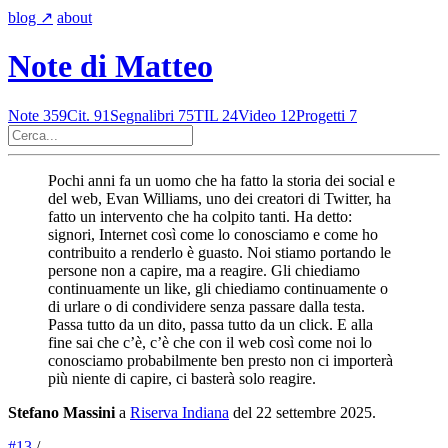
blog
↗︎
about
Note di Matteo
Note
359
Cit.
91
Segnalibri
75
TIL
24
Video
12
Progetti
7
Pochi anni fa un uomo che ha fatto la storia dei social e
del web, Evan Williams, uno dei creatori di Twitter, ha
fatto un intervento che ha colpito tanti. Ha detto:
signori, Internet così come lo conosciamo e come ho
contribuito a renderlo è guasto. Noi stiamo portando le
persone non a capire, ma a reagire. Gli chiediamo
continuamente un like, gli chiediamo continuamente o
di urlare o di condividere senza passare dalla testa.
Passa tutto da un dito, passa tutto da un click. E alla
fine sai che c’è, c’è che con il web così come noi lo
conosciamo probabilmente ben presto non ci importerà
più niente di capire, ci basterà solo reagire.
Stefano Massini
a
Riserva Indiana
del 22 settembre 2025.
#13
/