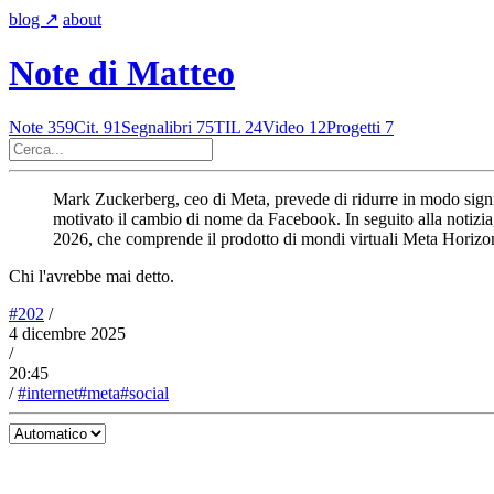
blog
↗︎
about
Note di Matteo
Note
359
Cit.
91
Segnalibri
75
TIL
24
Video
12
Progetti
7
Mark Zuckerberg, ceo di Meta, prevede di ridurre in modo signifi
motivato il cambio di nome da Facebook. In seguito alla notizia, 
2026, che comprende il prodotto di mondi virtuali Meta Horizon 
Chi l'avrebbe mai detto.
#202
/
4 dicembre 2025
/
20:45
/
#internet
#meta
#social