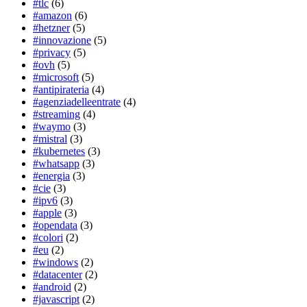
#tlc
(6)
#amazon
(6)
#hetzner
(5)
#innovazione
(5)
#privacy
(5)
#ovh
(5)
#microsoft
(5)
#antipirateria
(4)
#agenziadelleentrate
(4)
#streaming
(4)
#waymo
(3)
#mistral
(3)
#kubernetes
(3)
#whatsapp
(3)
#energia
(3)
#cie
(3)
#ipv6
(3)
#apple
(3)
#opendata
(3)
#colori
(2)
#eu
(2)
#windows
(2)
#datacenter
(2)
#android
(2)
#javascript
(2)