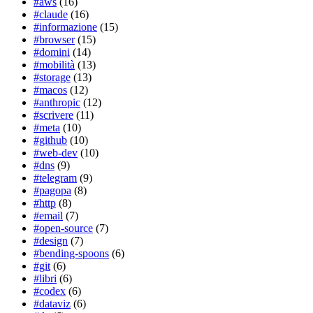
#aws
(16)
#claude
(16)
#informazione
(15)
#browser
(15)
#domini
(14)
#mobilità
(13)
#storage
(13)
#macos
(12)
#anthropic
(12)
#scrivere
(11)
#meta
(10)
#github
(10)
#web-dev
(10)
#dns
(9)
#telegram
(9)
#pagopa
(8)
#http
(8)
#email
(7)
#open-source
(7)
#design
(7)
#bending-spoons
(6)
#git
(6)
#libri
(6)
#codex
(6)
#dataviz
(6)