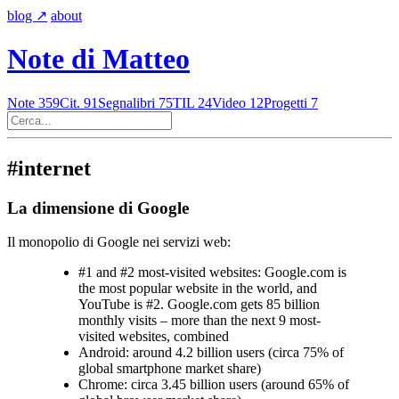
blog
↗︎
about
Note di Matteo
Note
359
Cit.
91
Segnalibri
75
TIL
24
Video
12
Progetti
7
#internet
La dimensione di Google
Il monopolio di Google nei servizi web:
#1 and #2 most-visited websites: Google.com is
the most popular website in the world, and
YouTube is #2. Google.com gets 85 billion
monthly visits – more than the next 9 most-
visited websites, combined
Android: around 4.2 billion users (circa 75% of
global smartphone market share)
Chrome: circa 3.45 billion users (around 65% of