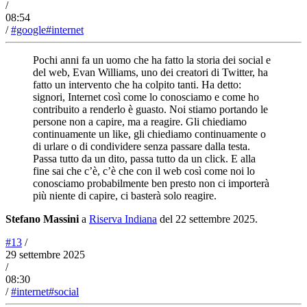
/
08:54
/
#google
#internet
Pochi anni fa un uomo che ha fatto la storia dei social e
del web, Evan Williams, uno dei creatori di Twitter, ha
fatto un intervento che ha colpito tanti. Ha detto:
signori, Internet così come lo conosciamo e come ho
contribuito a renderlo è guasto. Noi stiamo portando le
persone non a capire, ma a reagire. Gli chiediamo
continuamente un like, gli chiediamo continuamente o
di urlare o di condividere senza passare dalla testa.
Passa tutto da un dito, passa tutto da un click. E alla
fine sai che c’è, c’è che con il web così come noi lo
conosciamo probabilmente ben presto non ci importerà
più niente di capire, ci basterà solo reagire.
Stefano Massini
a
Riserva Indiana
del 22 settembre 2025.
#13
/
29 settembre 2025
/
08:30
/
#internet
#social