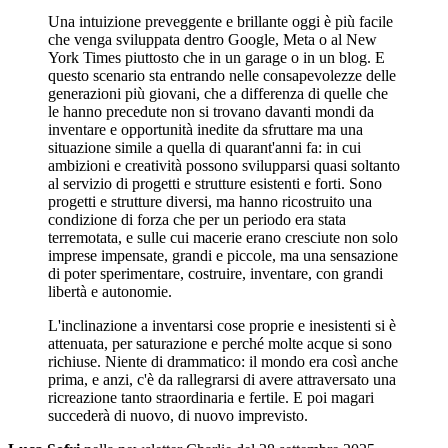
Una intuizione preveggente e brillante oggi è più facile
che venga sviluppata dentro Google, Meta o al New
York Times piuttosto che in un garage o in un blog. E
questo scenario sta entrando nelle consapevolezze delle
generazioni più giovani, che a differenza di quelle che
le hanno precedute non si trovano davanti mondi da
inventare e opportunità inedite da sfruttare ma una
situazione simile a quella di quarant'anni fa: in cui
ambizioni e creatività possono svilupparsi quasi soltanto
al servizio di progetti e strutture esistenti e forti. Sono
progetti e strutture diversi, ma hanno ricostruito una
condizione di forza che per un periodo era stata
terremotata, e sulle cui macerie erano cresciute non solo
imprese impensate, grandi e piccole, ma una sensazione
di poter sperimentare, costruire, inventare, con grandi
libertà e autonomie.
L'inclinazione a inventarsi cose proprie e inesistenti si è
attenuata, per saturazione e perché molte acque si sono
richiuse. Niente di drammatico: il mondo era così anche
prima, e anzi, c'è da rallegrarsi di avere attraversato una
ricreazione tanto straordinaria e fertile. E poi magari
succederà di nuovo, di nuovo imprevisto.