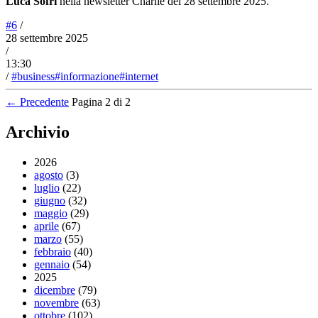
Luca Sofri
nella newsletter Charlie del 28 settembre 2025.
#6
/
28 settembre 2025
/
13:30
/
#business
#informazione
#internet
← Precedente
Pagina 2 di 2
Archivio
2026
agosto
(3)
luglio
(22)
giugno
(32)
maggio
(29)
aprile
(67)
marzo
(55)
febbraio
(40)
gennaio
(54)
2025
dicembre
(79)
novembre
(63)
ottobre
(102)